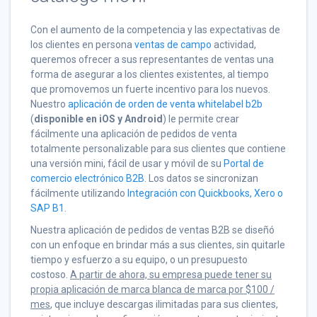
Con el aumento de la competencia y las expectativas de
los clientes en persona
ventas de campo
actividad,
queremos ofrecer a sus representantes de ventas una
forma de asegurar a los clientes existentes, al tiempo
que promovemos un fuerte incentivo para los nuevos.
Nuestro
aplicación de orden de venta whitelabel b2b
(
disponible en iOS y Android
) le permite crear
fácilmente una aplicación de pedidos de venta
totalmente personalizable para sus clientes que contiene
una versión mini, fácil de usar y móvil de su
Portal de
comercio electrónico B2B
. Los datos se sincronizan
fácilmente utilizando
Integración con Quickbooks, Xero o
SAP B1
.
Nuestra aplicación de pedidos de ventas B2B se diseñó
con un enfoque en brindar más a sus clientes, sin quitarle
tiempo y esfuerzo a su equipo, o un presupuesto
costoso.
A partir de ahora, su empresa puede tener su
propia aplicación de marca blanca de marca por $100 /
mes
, que incluye descargas ilimitadas para sus clientes,