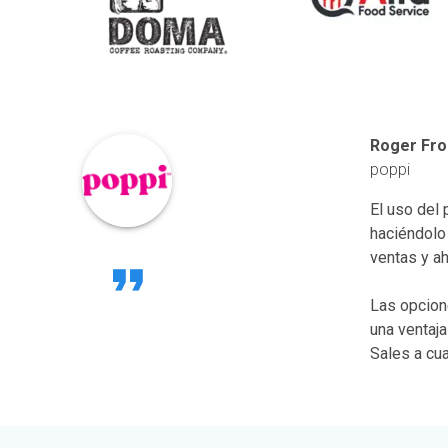
Roger Fro
poppi
El uso del 
haciéndolo
ventas y a
Las opcion
una ventaj
Sales a cu