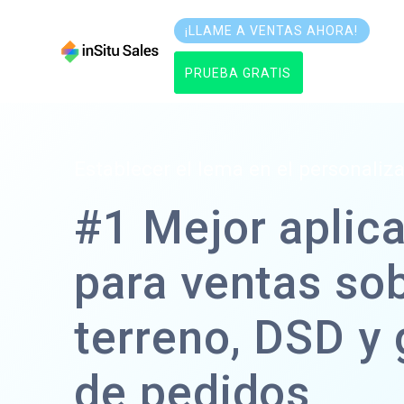
saltar
al
¡LLAME A VENTAS AHORA!
contenido
PRUEBA GRATIS
Establecer el lema en el personaliz
#1 Mejor aplic
para ventas sob
terreno, DSD y 
de pedidos