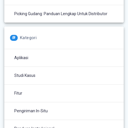
Picking Gudang: Panduan Lengkap Untuk Distributor
Kategori
Aplikasi
Studi Kasus
Fitur
Pengiriman In-Situ