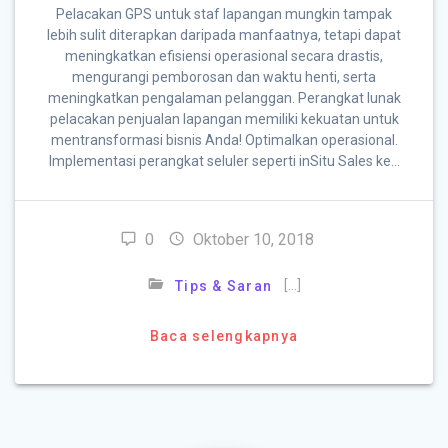
Pelacakan GPS untuk staf lapangan mungkin tampak
lebih sulit diterapkan daripada manfaatnya, tetapi dapat
meningkatkan efisiensi operasional secara drastis,
mengurangi pemborosan dan waktu henti, serta
meningkatkan pengalaman pelanggan. Perangkat lunak
pelacakan penjualan lapangan memiliki kekuatan untuk
mentransformasi bisnis Anda! Optimalkan operasional.
Implementasi perangkat seluler seperti inSitu Sales ke…
0
Oktober 10, 2018
[…]
Tips & Saran
Baca selengkapnya