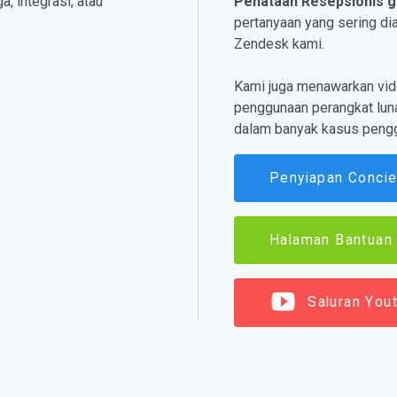
a, integrasi, atau
Penataan Resepsionis g
pertanyaan yang sering dia
Zendesk kami.
Kami juga menawarkan vide
penggunaan perangkat luna
dalam banyak kasus peng
Penyiapan Conci
Halaman Bantuan
Saluran You