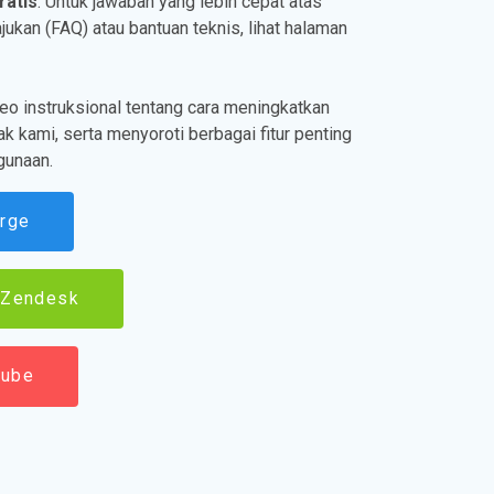
ratis
. Untuk jawaban yang lebih cepat atas
jukan (FAQ) atau bantuan teknis, lihat halaman
o instruksional tentang cara meningkatkan
k kami, serta menyoroti berbagai fitur penting
gunaan.
erge
 Zendesk
tube