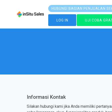
Langsung
ke
HUBUNGI BAGIAN PENJUALAN SE
konten
LOG IN
UJI COBA GRA
Informasi Kontak
Silakan hubungi kami jika Anda memiliki pertanya