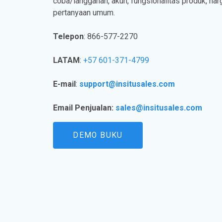
coba/langganan, akun, fungsionalitas produk, harg
pertanyaan umum.
Telepon
: 866-577-2270
LATAM
:
+57 601-371-4799
E-mail
:
support@insitusales.com
Email Penjualan:
sales@insitusales.com
DEMO BUKU